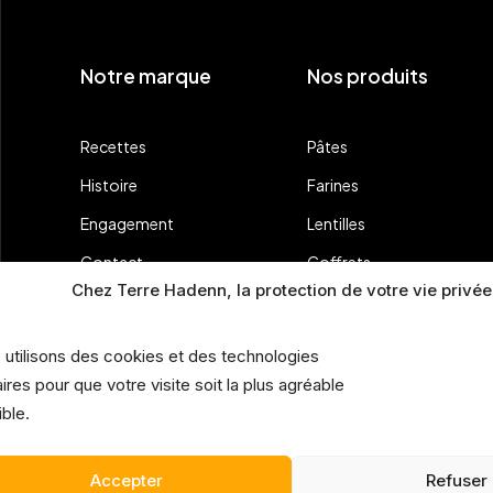
Notre marque
Nos produits
Recettes
Pâtes
Histoire
Farines
Engagement
Lentilles
Contact
Coffrets
Chez Terre Hadenn, la protection de votre vie privée
Tous nos produits
 utilisons des cookies et des technologies
aires pour que votre visite soit la plus agréable
ble.
Accepter
Refuser